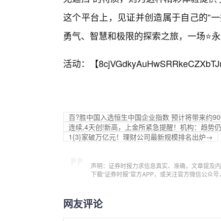
这个平台上，见证并创造属于自己的“一
勇气、智慧和极限的探索之旅，一场⭐
活动：【
8cjVGdkyAuHwSRRkeCZXbTJ
百?胜中国入选恒生中国企业指数 预计将带来约90
连续,4天创!新高，上金所紧急提醒！机构：趋势
1{3}家破万亿元！理财公司最新规模排名出炉→
声明：证券时报力求信息真实、准确，文章提及内
下载“证券时报”官方APP，或关注官方微信公众
网友评论