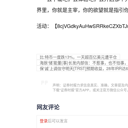
界里，你就是主宰，你的欲望就是指引
活动：【
8cjVGdkyAuHwSRRkeCZXbTJ
比:特币一度跌13%，一天超百亿美元遭平仓
海辰‘储’能董{事}长发内部信：不惹事，也不怕
保‘诚’上调信守明天[TRST]预期收益，28年IRR达
声明：证券时报力求信息真实、准确，文章提及内
下载“证券时报”官方APP，或关注官方微信公众
网友评论
登录
后可以发言